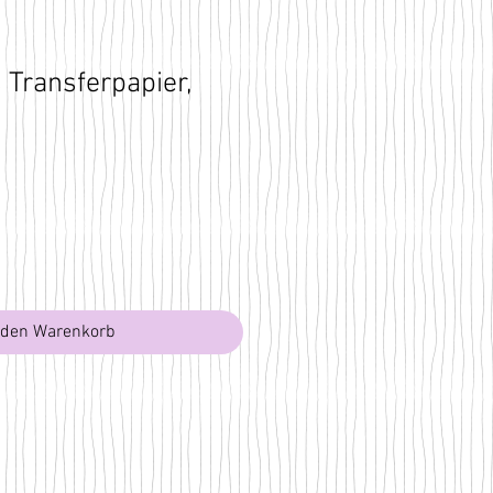
 Transferpapier,
 den Warenkorb