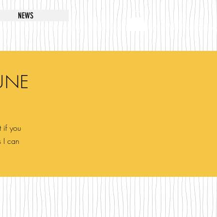
NEWS
UNE
 if you
s I can