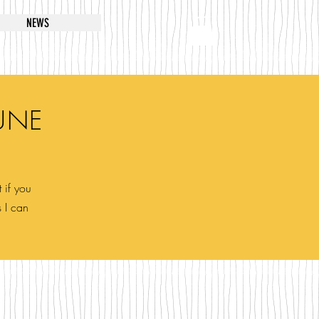
NEWS
UNE
 if you
s I can