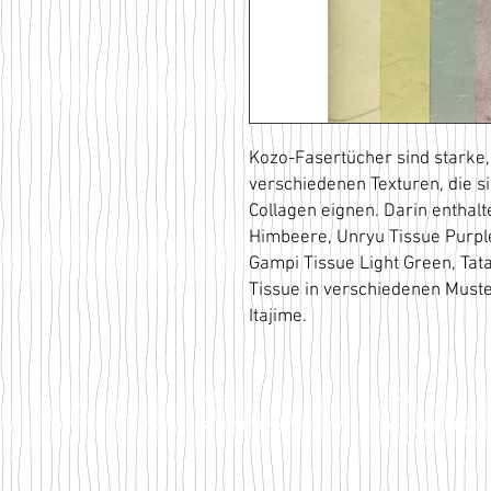
Kozo-Fasertücher sind starke
verschiedenen Texturen, die 
Collagen eignen. Darin enthalt
Himbeere, Unryu Tissue Purple
Gampi Tissue Light Green, Tat
Tissue in verschiedenen Must
Itajime.
ÜBER
FAQs
KONTAKT & KARTE
ZAHLUNGSMÖGLIC