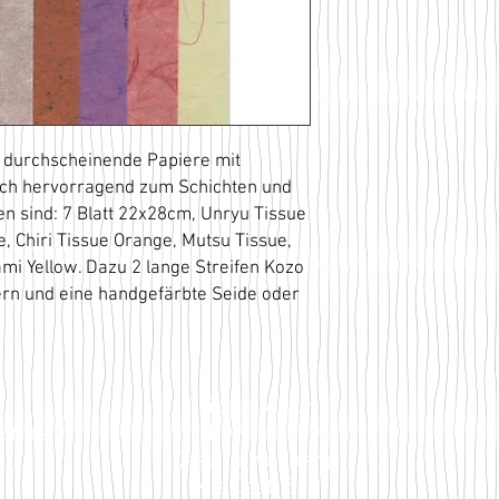
, durchscheinende Papiere mit
sich hervorragend zum Schichten und
en sind: 7 Blatt 22x28cm, Unryu Tissue
, Chiri Tissue Orange, Mutsu Tissue,
ami Yellow. Dazu 2 lange Streifen Kozo
ern und eine handgefärbte Seide oder
Bridget Wilkin
LaPaletta
HKEITEN
Casti Löwenberg
Via Casti 52