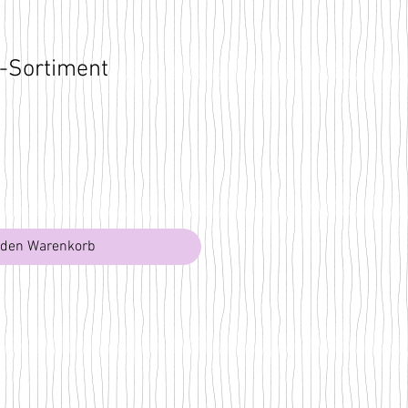
-Sortiment
 den Warenkorb