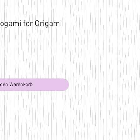
ogami for Origami
 den Warenkorb