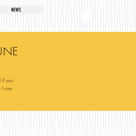
NEWS
UNE
 if you
s I can